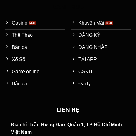
DANH MỤC
Casino
Khuyến Mãi
Thể Thao
ĐĂNG KÝ
Bắn cá
ĐĂNG NHẬP
Xổ Số
TẢI APP
Game online
CSKH
Bắn cá
Đại lý
LIÊN HỆ
Địa chỉ: Trần Hưng Đạo, Quận 1, TP Hồ Chí Minh,
Việt Nam