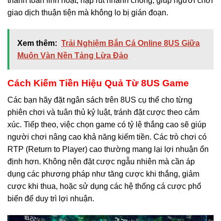
thanh toán linh hoạt, nạp rút nhanh chóng, giúp người chơi
giao dịch thuận tiện mà không lo bị gián đoạn.
Xem thêm:
Trải Nghiệm Bắn Cá Online 8US Giữa
Muôn Vàn Nền Tảng Lừa Đảo
Cách Kiếm Tiền Hiệu Quả Từ 8US Game
Các bạn hãy đặt ngân sách trên 8US cụ thể cho từng
phiên chơi và tuân thủ kỷ luật, tránh đặt cược theo cảm
xúc. Tiếp theo, việc chọn game có tỷ lệ thắng cao sẽ giúp
người chơi nâng cao khả năng kiếm tiền. Các trò chơi có
RTP (Return to Player) cao thường mang lại lợi nhuận ổn
định hơn. Không nên đặt cược ngẫu nhiên mà cần áp
dụng các phương pháp như tăng cược khi thắng, giảm
cược khi thua, hoặc sử dụng các hệ thống cá cược phổ
biến để duy trì lợi nhuận.