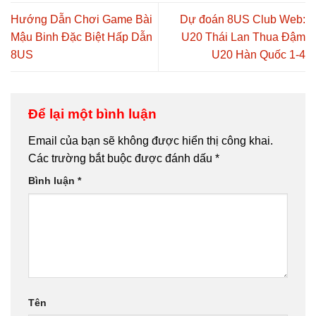
Hướng Dẫn Chơi Game Bài
Dự đoán 8US Club Web:
Mậu Binh Đặc Biệt Hấp Dẫn
U20 Thái Lan Thua Đậm
8US
U20 Hàn Quốc 1-4
Để lại một bình luận
Email của bạn sẽ không được hiển thị công khai.
Các trường bắt buộc được đánh dấu
*
Bình luận
*
Tên