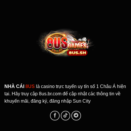
NHÀ CÁI
8US
là casino trực tuyến uy tín số 1 Châu Á hiện
tại. Hãy truy cập 8us.br.com để cập nhật các thông tin về
khuyến mãi, đăng ký, đăng nhập Sun City