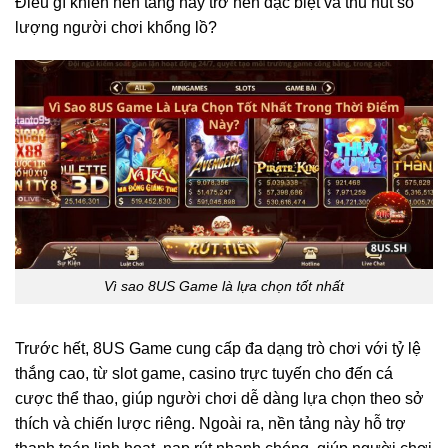
Điều gì khiến nền tảng này trở nên đặc biệt và thu hút số
lượng người chơi khổng lồ?
Vì sao 8US Game là lựa chọn tốt nhất
Trước hết, 8US Game cung cấp đa dạng trò chơi với tỷ lệ
thắng cao, từ slot game, casino trực tuyến cho đến cá
cược thể thao, giúp người chơi dễ dàng lựa chọn theo sở
thích và chiến lược riêng. Ngoài ra, nền tảng này hỗ trợ