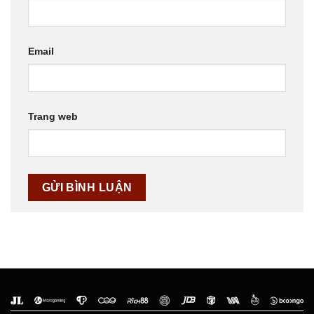
Email
Trang web