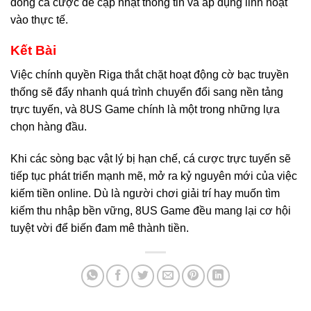
đồng cá cược để cập nhật thông tin và áp dụng linh hoạt
vào thực tế.
Kết Bài
Việc chính quyền Riga thắt chặt hoạt động cờ bạc truyền
thống sẽ đẩy nhanh quá trình chuyển đổi sang nền tảng
trực tuyến, và 8US Game chính là một trong những lựa
chọn hàng đầu.
Khi các sòng bạc vật lý bị hạn chế, cá cược trực tuyến sẽ
tiếp tục phát triển mạnh mẽ, mở ra kỷ nguyên mới của việc
kiếm tiền online. Dù là người chơi giải trí hay muốn tìm
kiếm thu nhập bền vững, 8US Game đều mang lại cơ hội
tuyệt vời để biến đam mê thành tiền.