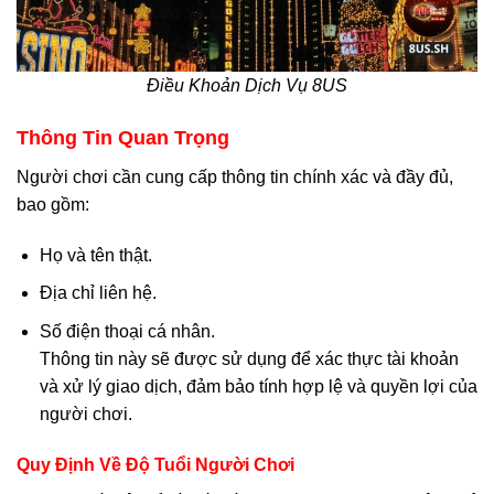
Điều Khoản Dịch Vụ 8US
Thông Tin Quan Trọng
Người chơi cần cung cấp thông tin chính xác và đầy đủ,
bao gồm:
Họ và tên thật.
Địa chỉ liên hệ.
Số điện thoại cá nhân.
Thông tin này sẽ được sử dụng để xác thực tài khoản
và xử lý giao dịch, đảm bảo tính hợp lệ và quyền lợi của
người chơi.
Quy Định Về Độ Tuổi Người Chơi