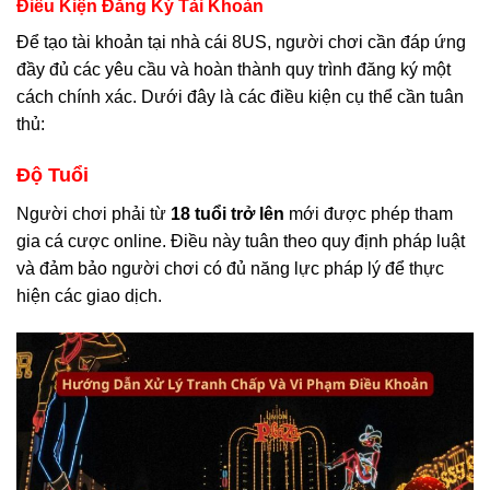
Điều Kiện Đăng Ký Tài Khoản
Để tạo tài khoản tại nhà cái 8US, người chơi cần đáp ứng
đầy đủ các yêu cầu và hoàn thành quy trình đăng ký một
cách chính xác. Dưới đây là các điều kiện cụ thể cần tuân
thủ:
Độ Tuổi
Người chơi phải từ
18 tuổi trở lên
mới được phép tham
gia cá cược online. Điều này tuân theo quy định pháp luật
và đảm bảo người chơi có đủ năng lực pháp lý để thực
hiện các giao dịch.