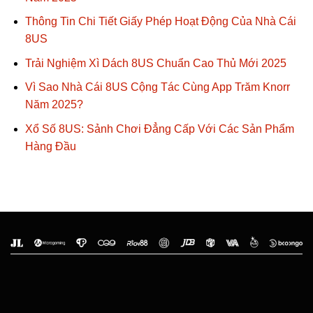
Thông Tin Chi Tiết Giấy Phép Hoạt Động Của Nhà Cái
8US
Trải Nghiệm Xì Dách 8US Chuẩn Cao Thủ Mới 2025
Vì Sao Nhà Cái 8US Cộng Tác Cùng App Trăm Knorr
Năm 2025?
Xổ Số 8US: Sảnh Chơi Đẳng Cấp Với Các Sản Phẩm
Hàng Đầu