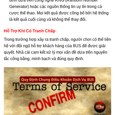
định dựa trên công nghệ RNG (Random Number
Generator) hoặc các nguồn thông tin uy tín trong cá
cược thể thao. Mọi kết quả được công bố bởi hệ thống
là kết quả cuối cùng và không thể thay đổi.
Hỗ Trợ Khi Có Tranh Chấp
Trong trường hợp xảy ra tranh chấp, người chơi có thể liên
hệ với đội ngũ hỗ trợ khách hàng của 8US để được giải
quyết. Nhà cái cam kết xử lý mọi vấn đề dựa trên nguyên
tắc công bằng, minh bạch và đúng quy định.