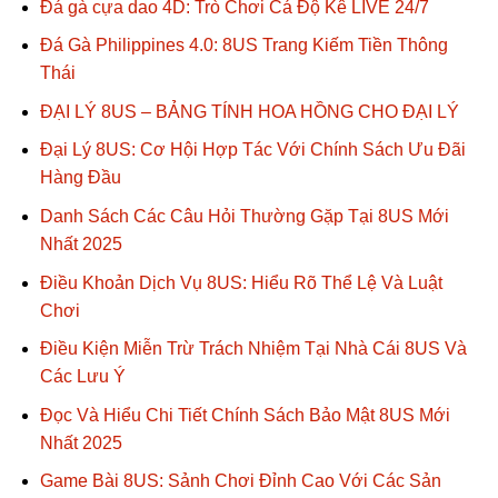
Đá gà cựa dao 4D: Trò Chơi Cá Độ Kê LIVE 24/7
Đá Gà Philippines 4.0: 8US Trang Kiếm Tiền Thông
Thái
ĐẠI LÝ 8US – BẢNG TÍNH HOA HỒNG CHO ĐẠI LÝ
Đại Lý 8US: Cơ Hội Hợp Tác Với Chính Sách Ưu Đãi
Hàng Đầu
Danh Sách Các Câu Hỏi Thường Gặp Tại 8US Mới
Nhất 2025
Điều Khoản Dịch Vụ 8US: Hiểu Rõ Thể Lệ Và Luật
Chơi
Điều Kiện Miễn Trừ Trách Nhiệm Tại Nhà Cái 8US Và
Các Lưu Ý
Đọc Và Hiểu Chi Tiết Chính Sách Bảo Mật 8US Mới
Nhất 2025
Game Bài 8US: Sảnh Chơi Đỉnh Cao Với Các Sản