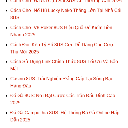
Cách Chơi Đá Gà Cựa Sắt 8US Có Thưởng Cao 2025
Cách Chơi Nổ Hũ Lucky Neko Thắng Lớn Tại Nhà Cái
8US
Cách Chơi V8 Poker 8US Hiệu Quả Để Kiếm Tiền
Nhanh 2025
Cách Đọc Kèo Tỷ Số 8US Cực Dễ Dàng Cho Cược
Thủ Mới 2025
Cách Sử Dụng Link Chính Thức 8US Tối Ưu Và Bảo
Mật
Casino 8US: Trải Nghiệm Đẳng Cấp Tại Sòng Bạc
Hàng Đầu
Đá Gà 8US: Nơi Đặt Cược Các Trận Đấu Đỉnh Cao
2025
Đá Gà Campuchia 8US: Hệ Thống Đá Gà Online Hấp
Dẫn 2025