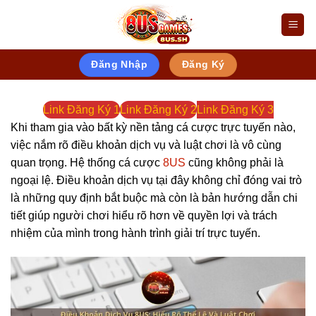
Bỏ
qua
nội
dung
Đăng Nhập
Đăng Ký
Link Đăng Ký 1
Link Đăng Ký 2
Link Đăng Ký 3
Khi tham gia vào bất kỳ nền tảng cá cược trực tuyến nào,
việc nắm rõ điều khoản dịch vụ và luật chơi là vô cùng
quan trọng. Hệ thống cá cược
8US
cũng không phải là
ngoại lệ. Điều khoản dịch vụ tại đây không chỉ đóng vai trò
là những quy định bắt buộc mà còn là bản hướng dẫn chi
tiết giúp người chơi hiểu rõ hơn về quyền lợi và trách
nhiệm của mình trong hành trình giải trí trực tuyến.