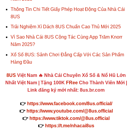
Thông Tin Chi Tiết Giấy Phép Hoạt Động Của Nhà Cái
8US
Trải Nghiệm Xì Dách 8US Chuẩn Cao Thủ Mới 2025
Vì Sao Nhà Cái 8US Cộng Tác Cùng App Trăm Knorr
Năm 2025?
Xổ Số 8US: Sảnh Chơi Đẳng Cấp Với Các Sản Phẩm
Hàng Đầu
8US
Việt Nam 🔥 Nhà Cái Chuyên Xổ Số & Nổ Hũ Lớn
Nhất Việt Nam | Tặng 100K
FRee
Cho Thành Viên Mới |
Link đăng ký mới nhất: 8us.br.com
👉
https://www.facebook.com/8us.official/
👉
https://www.youtube.com/@8us.official
👉
https://www.tiktok.com/@8us.official
👉
https://t.me/nhacai8us