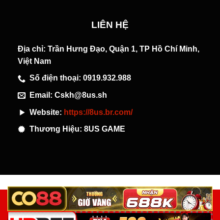
LIÊN HỆ
Địa chỉ: Trần Hưng Đạo, Quận 1, TP Hồ Chí Minh,
Việt Nam
Số điện thoại: 0919.932.988
Email:
Cskh@8us.sh
Website:
https://8us.br.com/
Thương Hiệu: 8US GAME
ĐIỀU KHOẢN DỊCH VỤ
ĐIỀU KIỆN MIỄN TRỪ TRÁCH NHIỆM
GIẤY PHÉP HOẠT ĐỘNG
CHÍNH SÁCH BẢO MẬT