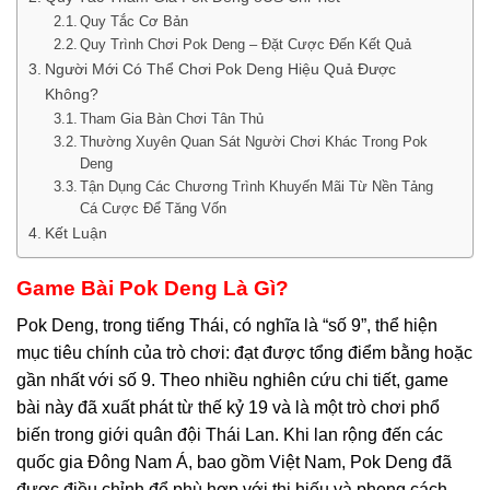
Quy Tắc Cơ Bản
Quy Trình Chơi Pok Deng – Đặt Cược Đến Kết Quả
Người Mới Có Thể Chơi Pok Deng Hiệu Quả Được
Không?
Tham Gia Bàn Chơi Tân Thủ
Thường Xuyên Quan Sát Người Chơi Khác Trong Pok
Deng
Tận Dụng Các Chương Trình Khuyến Mãi Từ Nền Tảng
Cá Cược Để Tăng Vốn
Kết Luận
Game Bài Pok Deng Là Gì?
Pok Deng, trong tiếng Thái, có nghĩa là “số 9”, thể hiện
mục tiêu chính của trò chơi: đạt được tổng điểm bằng hoặc
gần nhất với số 9. Theo nhiều nghiên cứu chi tiết, game
bài này đã xuất phát từ thế kỷ 19 và là một trò chơi phổ
biến trong giới quân đội Thái Lan. Khi lan rộng đến các
quốc gia Đông Nam Á, bao gồm Việt Nam, Pok Deng đã
được điều chỉnh để phù hợp với thị hiếu và phong cách