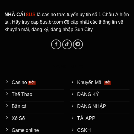
NHÀ CÁI
8US
là casino trực tuyến uy tín số 1 Châu Á hiện
tại. Hãy truy cập 8us.br.com để cập nhật các thông tin về
khuyến mãi, đăng ký, đăng nhập Sun City
DANH MỤC
Casino
Khuyến Mãi
Thể Thao
ĐĂNG KÝ
Bắn cá
ĐĂNG NHẬP
Xổ Số
TẢI APP
Game online
CSKH