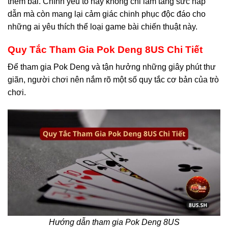
thêm bài. Chính yếu tố này không chỉ làm tăng sức hấp
dẫn mà còn mang lại cảm giác chinh phục độc đáo cho
những ai yêu thích thể loại game bài chiến thuật này.
Quy Tắc Tham Gia Pok Deng 8US Chi Tiết
Để tham gia Pok Deng và tận hưởng những giây phút thư
giãn, người chơi nên nắm rõ một số quy tắc cơ bản của trò
chơi.
Hướng dẫn tham gia Pok Deng 8US