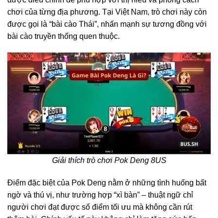
chơi của từng địa phương. Tại Việt Nam, trò chơi này còn
được gọi là “bài cào Thái”, nhấn mạnh sự tương đồng với
bài cào truyền thống quen thuộc.
Giải thích trò chơi Pok Deng 8US
Điểm đặc biệt của Pok Deng nằm ở những tình huống bất
ngờ và thú vị, như trường hợp “xì bàn” – thuật ngữ chỉ
người chơi đạt được số điểm tối ưu mà không cần rút