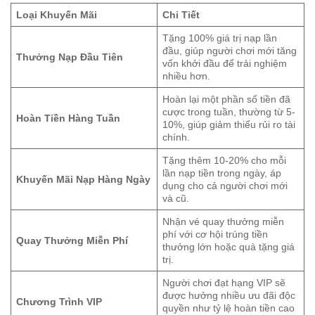
Loại Khuyến Mãi
Chi Tiết
Tặng 100% giá trị nạp lần
đầu, giúp người chơi mới tăng
Thưởng Nạp Đầu Tiên
vốn khởi đầu để trải nghiệm
nhiều hơn.
Hoàn lại một phần số tiền đã
cược trong tuần, thường từ 5-
Hoàn Tiền Hàng Tuần
10%, giúp giảm thiểu rủi ro tài
chính.
Tặng thêm 10-20% cho mỗi
lần nạp tiền trong ngày, áp
Khuyến Mãi Nạp Hàng Ngày
dụng cho cả người chơi mới
và cũ.
Nhận vé quay thưởng miễn
phí với cơ hội trúng tiền
Quay Thưởng Miễn Phí
thưởng lớn hoặc quà tặng giá
trị.
Người chơi đạt hạng VIP sẽ
được hưởng nhiều ưu đãi độc
Chương Trình VIP
quyền như tỷ lệ hoàn tiền cao