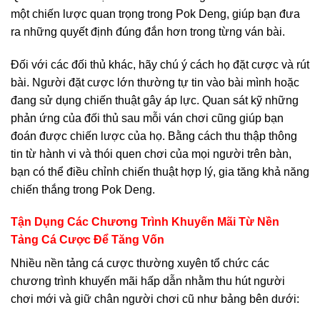
một chiến lược quan trọng trong Pok Deng, giúp bạn đưa
ra những quyết định đúng đắn hơn trong từng ván bài.
Đối với các đối thủ khác, hãy chú ý cách họ đặt cược và rút
bài. Người đặt cược lớn thường tự tin vào bài mình hoặc
đang sử dụng chiến thuật gây áp lực. Quan sát kỹ những
phản ứng của đối thủ sau mỗi ván chơi cũng giúp bạn
đoán được chiến lược của họ. Bằng cách thu thập thông
tin từ hành vi và thói quen chơi của mọi người trên bàn,
bạn có thể điều chỉnh chiến thuật hợp lý, gia tăng khả năng
chiến thắng trong Pok Deng.
Tận Dụng Các Chương Trình Khuyến Mãi Từ Nền
Tảng Cá Cược Để Tăng Vốn
Nhiều nền tảng cá cược thường xuyên tổ chức các
chương trình khuyến mãi hấp dẫn nhằm thu hút người
chơi mới và giữ chân người chơi cũ như bảng bên dưới: