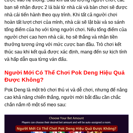
bạn sẽ nhận được 2 lá bài từ nhà cái và bàn chơi sẽ được
nhà cái tiến hành theo quy trình. Khi tất cả người chơi
hoàn tất lượt chơi của mình, nhà cái sẽ lật bài và so sánh
tổng điểm của họ với từng người chơi. Nếu tổng điểm của
người chơi cao hơn nhà cái, họ sẽ thắng và nhận tiền
thưởng tương ứng với mức cược ban đầu. Trò chơi kết
thúc sau khi kết quả được xác định, mang đến sự kịch tính
và hấp dẫn qua từng ván đấu.
Người Mới Có Thể Chơi Pok Deng Hiệu Quả
Được Không?
Pok Deng là một trò chơi thú vị và dễ chơi, nhưng để nâng
cao khả năng chiến thắng, người mới bắt đầu cần chắc
chắn nắm rõ một số mẹo sau: