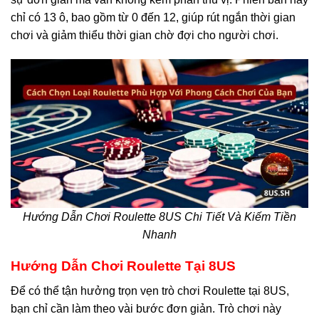
chỉ có 13 ô, bao gồm từ 0 đến 12, giúp rút ngắn thời gian
chơi và giảm thiểu thời gian chờ đợi cho người chơi.
Hướng Dẫn Chơi Roulette 8US Chi Tiết Và Kiếm Tiền
Nhanh
Hướng Dẫn Chơi Roulette Tại 8US
Để có thể tận hưởng trọn vẹn trò chơi Roulette tại 8US,
bạn chỉ cần làm theo vài bước đơn giản. Trò chơi này