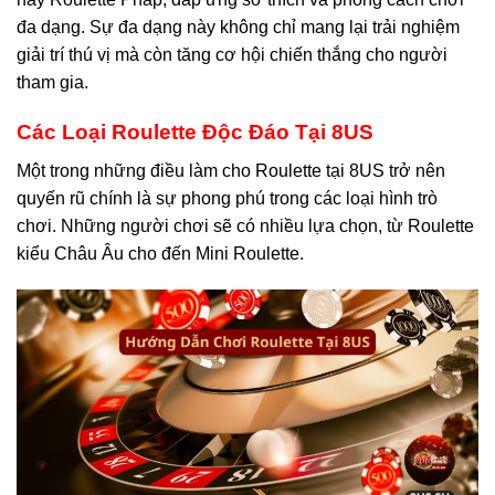
đa dạng. Sự đa dạng này không chỉ mang lại trải nghiệm
giải trí thú vị mà còn tăng cơ hội chiến thắng cho người
tham gia.
Các Loại Roulette Độc Đáo Tại 8US
Một trong những điều làm cho Roulette tại 8US trở nên
quyến rũ chính là sự phong phú trong các loại hình trò
chơi. Những người chơi sẽ có nhiều lựa chọn, từ Roulette
kiểu Châu Âu cho đến Mini Roulette.