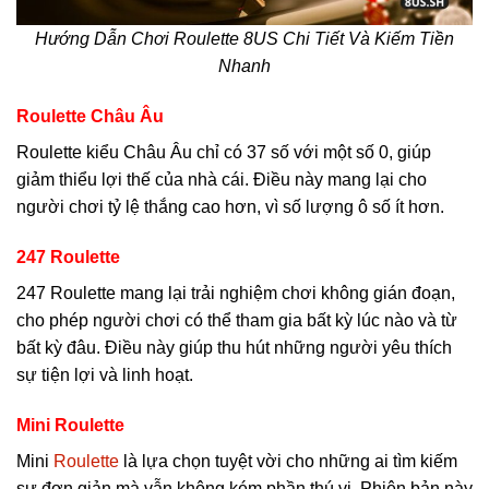
Hướng Dẫn Chơi Roulette 8US Chi Tiết Và Kiếm Tiền
Nhanh
Roulette Châu Âu
Roulette kiểu Châu Âu chỉ có 37 số với một số 0, giúp
giảm thiểu lợi thế của nhà cái. Điều này mang lại cho
người chơi tỷ lệ thắng cao hơn, vì số lượng ô số ít hơn.
247 Roulette
247 Roulette mang lại trải nghiệm chơi không gián đoạn,
cho phép người chơi có thể tham gia bất kỳ lúc nào và từ
bất kỳ đâu. Điều này giúp thu hút những người yêu thích
sự tiện lợi và linh hoạt.
Mini Roulette
Mini
Roulette
là lựa chọn tuyệt vời cho những ai tìm kiếm
sự đơn giản mà vẫn không kém phần thú vị. Phiên bản này