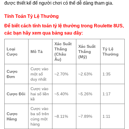
được thiết kế để người chơi có thể dễ dàng tham gia.
Tính Toán Tỷ Lệ Thưởng
Để biết cách tính toán tỷ lệ thưởng trong Roulette 8US,
các bạn hãy xem qua bảng sau đây:
Xác Suất
Xác Suất
Loại
Thắng
Tỷ Lệ
Mô Tả
Thắng
Cược
(Châu
Thưởng
(Mỹ)
Âu)
Cược vào
Cược
một số
~2.70%
~2.63%
1:35
Đơn
duy nhất
Cược vào
Cược Đôi
hai số liền
~5.40%
~5.26%
1:17
kề
Cược vào
Cược
ba số trên
~8.11%
~7.89%
1:11
Hàng
cùng một
hàng