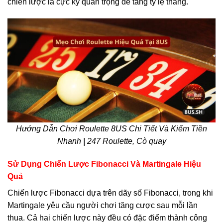
chiến lược là cực kỳ quan trọng để tăng tỷ lệ thắng.
Hướng Dẫn Chơi Roulette 8US Chi Tiết Và Kiếm Tiền
Nhanh | 247 Roulette, Cò quay
Sử Dụng Chiến Lược Fibonacci Và Martingale Hiệu
Quả
Chiến lược Fibonacci dựa trên dãy số Fibonacci, trong khi
Martingale yêu cầu người chơi tăng cược sau mỗi lần
thua. Cả hai chiến lược này đều có đặc điểm thành công