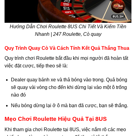
Hướng Dẫn Chơi Roulette 8US Chi Tiết Và Kiếm Tiền
Nhanh | 247 Roulette, Cò quay
Quy Trình Quay Cò Và Cách Tính Kết Quả Thắng Thua
Quy trình chơi Roulette bắt đầu khi mọi người đã hoàn tất
việc đặt cược, tiếp theo sẽ là:
Dealer quay bánh xe và thả bóng vào trong. Quả bóng
sẽ quay vài vòng cho đến khi dừng lại vào một ô trống
nào đó
Nếu bóng dừng lại ở ô mà bạn đã cược, bạn sẽ thắng.
Mẹo Chơi Roulette Hiệu Quả Tại 8US
Khi tham gia chơi Roulette tại 8US, việc nắm rõ các mẹo