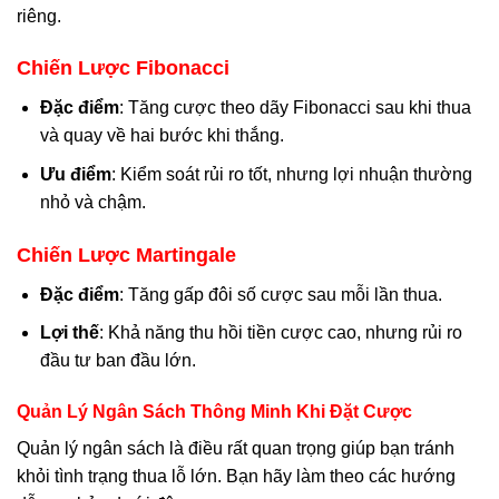
riêng.
Chiến Lược Fibonacci
Đặc điểm
: Tăng cược theo dãy Fibonacci sau khi thua
và quay về hai bước khi thắng.
Ưu điểm
: Kiểm soát rủi ro tốt, nhưng lợi nhuận thường
nhỏ và chậm.
Chiến Lược Martingale
Đặc điểm
: Tăng gấp đôi số cược sau mỗi lần thua.
Lợi thế
: Khả năng thu hồi tiền cược cao, nhưng rủi ro
đầu tư ban đầu lớn.
Quản Lý Ngân Sách Thông Minh Khi Đặt Cược
Quản lý ngân sách là điều rất quan trọng giúp bạn tránh
khỏi tình trạng thua lỗ lớn. Bạn hãy làm theo các hướng