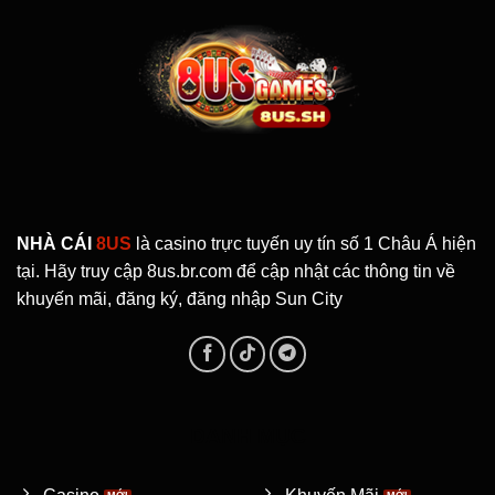
NHÀ CÁI
8US
là casino trực tuyến uy tín số 1 Châu Á hiện
tại. Hãy truy cập 8us.br.com để cập nhật các thông tin về
khuyến mãi, đăng ký, đăng nhập Sun City
DANH MỤC