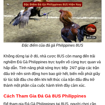
Đặc điểm của đá gà Philippines 8US
Không dừng lại ở đó, nhà cược 8US còn mang đến trải
nghiệm Đá Gà Philippines trực tuyến vô cùng trực quan và
hấp dẫn. Tính năng phát sóng trực tiếp 24/7 giúp các trận
đấu trở nên sinh động hơn bao giờ hết, biến mỗi phút giây
từ lúc bắt đầu cho đến khi kết thúc của trận đấu đều trở
thành một phần của cuộc hành trình đầy cảm xúc.
Cách Tham Gia Đá Gà 8US Philippines
Để tham gia Đá Gà Philippines tại 8US, người chơi cần