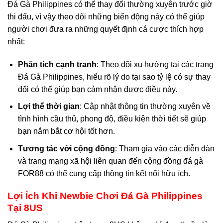
Đá Gà Philippines có thể thay đổi thường xuyên trước giờ
thi đấu, vì vậy theo dõi những biến động này có thể giúp
người chơi đưa ra những quyết định cá cược thích hợp
nhất:
Phân tích cạnh tranh
: Theo dõi xu hướng tại các trang
Đá Gà Philippines, hiểu rõ lý do tại sao tỷ lệ có sự thay
đổi có thể giúp bạn cảm nhận được điều này.
Lợi thế thời gian
: Cập nhật thông tin thường xuyên về
tình hình cầu thủ, phong độ, điều kiện thời tiết sẽ giúp
bạn nắm bắt cơ hội tốt hơn.
Tương tác với cộng đồng
: Tham gia vào các diễn đàn
và trang mạng xã hội liên quan đến cộng đồng đá gà
FOR88 có thể cung cấp thông tin kết nối hữu ích.
Lợi Ích Khi Newbie Chơi Đá Gà Philippines
Tại 8US