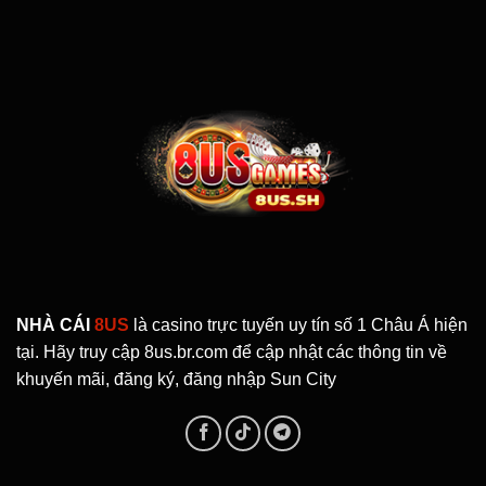
NHÀ CÁI
8US
là casino trực tuyến uy tín số 1 Châu Á hiện
tại. Hãy truy cập 8us.br.com để cập nhật các thông tin về
khuyến mãi, đăng ký, đăng nhập Sun City