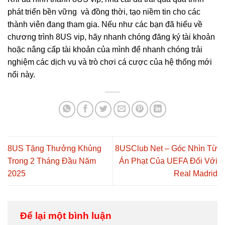
phát triển bền vững và đồng thời, tạo niềm tin cho các
thành viên đang tham gia. Nếu như các bạn đã hiểu về
chương trình 8US vip, hãy nhanh chóng đăng ký tài khoản
hoặc nâng cấp tài khoản của mình để nhanh chóng trải
nghiệm các dịch vụ và trò chơi cá cược của hệ thống mới
nổi này.
8US Tặng Thưởng Khủng
8USClub Net – Góc Nhìn Từ
Trong 2 Tháng Đầu Năm
Án Phạt Của UEFA Đối Với
2025
Real Madrid
Để lại một bình luận