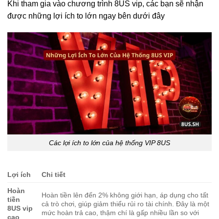
Khi tham gia vào chương trình 8US vip, các bạn sẽ nhận
được những lợi ích to lớn ngay bên dưới đây
Các lợi ích to lớn của hệ thống VIP 8US
Lợi ích
Chi tiết
Hoàn
Hoàn tiền lên đến 2% không giới hạn, áp dụng cho tất
tiền
cả trò chơi, giúp giảm thiểu rủi ro tài chính. Đây là một
8US vip
mức hoàn trả cao, thậm chí là gấp nhiều lần so với
cao