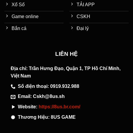
Xổ Số
TẢI APP
Game online
CSKH
Bắn cá
Đại lý
LIÊN HỆ
Địa chỉ: Trần Hưng Đạo, Quận 1, TP Hồ Chí Minh,
Việt Nam
Số điện thoại: 0919.932.988
Email:
Cskh@8us.sh
Website:
https://8us.br.com/
Thương Hiệu: 8US GAME