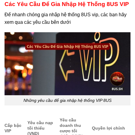
Các Yêu Cầu Để Gia Nhập Hệ Thống 8US VIP
Để nhanh chóng gia nhập hệ thống 8US vip, các bạn hãy
xem qua các yêu cầu bên dưới
Những yêu cầu để gia nhập hệ thống VIP 8US
Yêu cầu
Yêu cầu nạp
Cấp bậc
doanh thu
tối thiểu
Quyền lợi chính
VIP
cược tối
(VND)