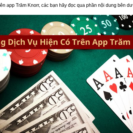
trên app Trăm Knorr, các bạn hãy đọc qua phần nội dung bên dư