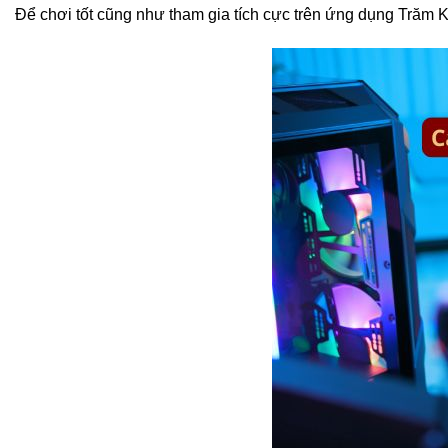
Để chơi tốt cũng như tham gia tích cực trên ứng dụng Trăm Kn