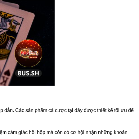
p dẫn. Các sản phẩm cá cược tại đây được thiết kế tối ưu để
ghiệm cảm giác hồi hộp mà còn có cơ hội nhận những khoản