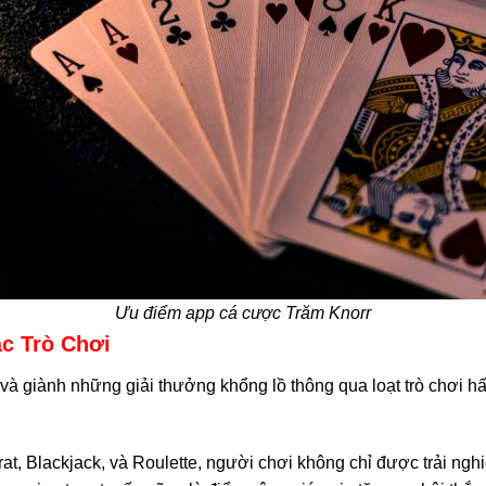
Ưu điểm app cá cược Trăm Knorr
c Trò Chơi
à giành những giải thưởng khổng lồ thông qua loạt trò chơi hấ
rat, Blackjack, và Roulette, người chơi không chỉ được trải n