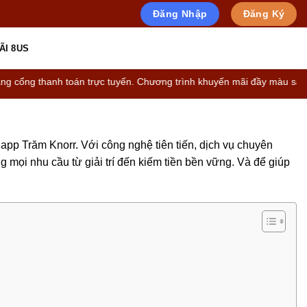
Đăng Nhập
Đăng Ký
ÃI 8US
nh toán trực tuyến. Chương trình khuyến mãi đầy màu sắc dành cho khá
pp Trăm Knorr. Với công nghệ tiên tiến, dịch vụ chuyên
 mọi nhu cầu từ giải trí đến kiếm tiền bền vững. Và để giúp