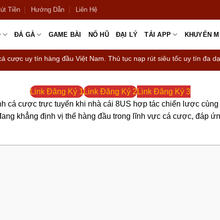
út Tiền
Hướng Dẫn
Liên Hệ
Ố
ĐÁ GÀ
GAME BÀI
NỔ HŨ
ĐẠI LÝ
TẢI APP
KHUYẾN M
hàng đầu Việt Nam. Thủ tục nạp rút siêu tốc uy tín đa dạng cổng tha
Link Đăng Ký 1
Link Đăng Ký 2
Link Đăng Ký 3
 cá cược trực tuyến khi nhà cái 8US hợp tác chiến lược cùng a
ang khẳng định vị thế hàng đầu trong lĩnh vực cá cược, đáp ứng