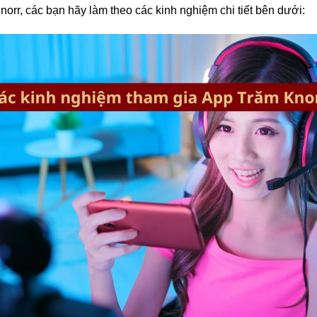
orr, các bạn hãy làm theo các kinh nghiệm chi tiết bên dưới: