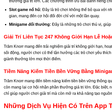
thưởng giá trị lớn. Các chương trình ưu đãi dành riêng ch
Slot game nổ hũ:
Đây là trò chơi không thể bỏ qua với nh
gian, mang đến cơ hội đổi đời chỉ với một lần quay.
Minigame đổi thưởng:
Đây là những trò chơi thú vị, giú
Giải Trí Liên Tục 247 Không Giới Hạn Lễ Hoặ
Trăm Knorr mang đến trải nghiệm giải trí không giới hạn, hoạ
sôi động, người chơi có thể tận hưởng các trò chơi yêu thích
giành thưởng lớn mọi thời điểm.
Tiềm Năng Kiếm Tiền Bền Vững Bằng Minig
Trăm Knorr mang đến tiềm năng kiếm tiền bền vững thông qu
còn mang lại cơ hội nhận phần thưởng giá trị lớn. Đặc biệt, 
chỉ giúp người chơi giải trí mà còn mở ra khả năng tạo nguồ
Những Dịch Vụ Hiện Có Trên App 