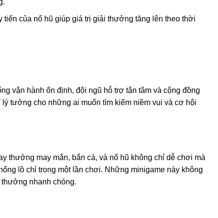
g.
iến của nổ hũ giúp giá trị giải thưởng tăng lên theo thời
hống vận hành ổn định, đội ngũ hỗ trợ tận tâm và cộng đồng
rí lý tưởng cho những ai muốn tìm kiếm niềm vui và cơ hội
ay thưởng may mắn, bắn cá, và nổ hũ không chỉ dễ chơi mà
 khổng lồ chỉ trong một lần chơi. Những minigame này không
ổi thưởng nhanh chóng.