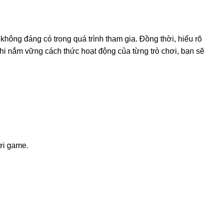
không đáng có trong quá trình tham gia. Đồng thời, hiểu rõ
Khi nắm vững cách thức hoạt động của từng trò chơi, bạn sẽ
ơi game.