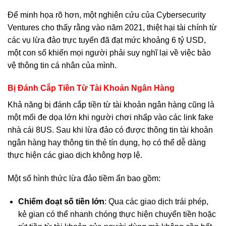
Để minh họa rõ hơn, một nghiên cứu của Cybersecurity
Ventures cho thấy rằng vào năm 2021, thiệt hại tài chính từ
các vụ lừa đảo trực tuyến đã đạt mức khoảng 6 tỷ USD,
một con số khiến mọi người phải suy nghĩ lại về việc bảo
vệ thông tin cá nhân của mình.
Bị Đánh Cắp Tiền Từ Tài Khoản Ngân Hàng
Khả năng bị đánh cắp tiền từ tài khoản ngân hàng cũng là
một mối đe dọa lớn khi người chơi nhấp vào các link fake
nhà cái 8US. Sau khi lừa đảo có được thông tin tài khoản
ngân hàng hay thông tin thẻ tín dụng, họ có thể dễ dàng
thực hiện các giao dịch không hợp lệ.
Một số hình thức lừa đảo tiềm ẩn bao gồm:
Chiếm đoạt số tiền lớn
: Qua các giao dịch trái phép,
kẻ gian có thể nhanh chóng thực hiện chuyển tiền hoặc