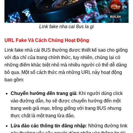
Link fake nha cai 8us la gi
URL Fake Và Cách Chúng Hoạt Động
Link fake nhà cái 8US thường được thiết kế sao cho giống
với địa chỉ của trang chính thức, tuy nhiên, chúng lại có
những điểm khác biệt nhỏ mà nhiều người có thể dễ dàng
bỏ qua. Một số cách thức mà những URL này hoạt động
bao gồm:
Chuyển hướng đến trang giả
: Khi người dùng click
vào đường dẫn, họ sẽ được chuyển hướng đến một
trang web giả mạo, trông giống với trang 8US nhưng
thực chất là một trang lừa đảo.
Lừa đảo các thông tin đăng nhập
: Những đường link