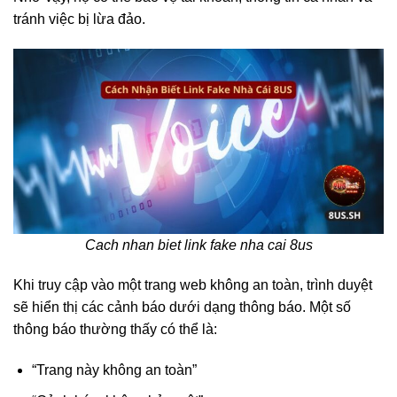
tránh việc bị lừa đảo.
Cach nhan biet link fake nha cai 8us
Khi truy cập vào một trang web không an toàn, trình duyệt
sẽ hiển thị các cảnh báo dưới dạng thông báo. Một số
thông báo thường thấy có thể là:
“Trang này không an toàn”