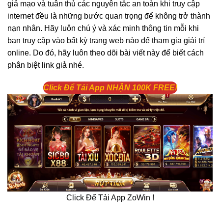
giả mạo và tuân thủ các nguyên tắc an toàn khi truy cập
internet đều là những bước quan trọng để không trở thành
nạn nhân. Hãy luôn chú ý và xác minh thông tin mỗi khi
bạn truy cập vào bất kỳ trang web nào để tham gia giải trí
online. Do đó, hãy luôn theo dõi bài viết này để biết cách
phân biệt link giả nhé.
Click Để Tải App NHẬN 100K FREE!
Click Để Tải App ZoWin !