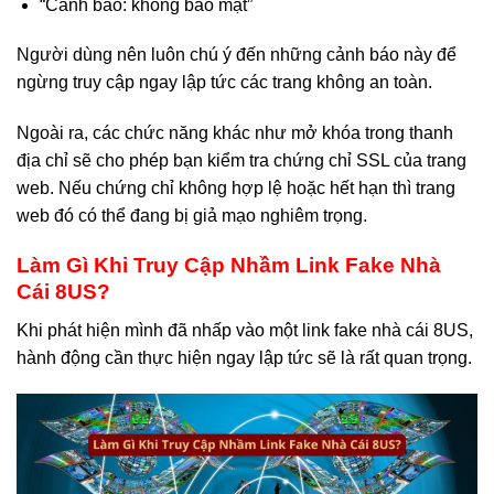
“Cảnh báo: không bảo mật”
Người dùng nên luôn chú ý đến những cảnh báo này để
ngừng truy cập ngay lập tức các trang không an toàn.
Ngoài ra, các chức năng khác như mở khóa trong thanh
địa chỉ sẽ cho phép bạn kiểm tra chứng chỉ SSL của trang
web. Nếu chứng chỉ không hợp lệ hoặc hết hạn thì trang
web đó có thể đang bị giả mạo nghiêm trọng.
Làm Gì Khi Truy Cập Nhầm Link Fake Nhà
Cái 8US?
Khi phát hiện mình đã nhấp vào một link fake nhà cái 8US,
hành động cần thực hiện ngay lập tức sẽ là rất quan trọng.