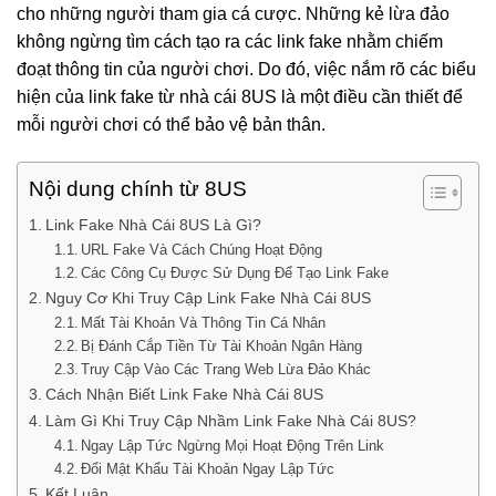
cho những người tham gia cá cược. Những kẻ lừa đảo
không ngừng tìm cách tạo ra các link fake nhằm chiếm
đoạt thông tin của người chơi. Do đó, việc nắm rõ các biểu
hiện của link fake từ nhà cái 8US là một điều cần thiết để
mỗi người chơi có thể bảo vệ bản thân.
Nội dung chính từ 8US
Link Fake Nhà Cái 8US Là Gì?
URL Fake Và Cách Chúng Hoạt Động
Các Công Cụ Được Sử Dụng Để Tạo Link Fake
Nguy Cơ Khi Truy Cập Link Fake Nhà Cái 8US
Mất Tài Khoản Và Thông Tin Cá Nhân
Bị Đánh Cắp Tiền Từ Tài Khoản Ngân Hàng
Truy Cập Vào Các Trang Web Lừa Đảo Khác
Cách Nhận Biết Link Fake Nhà Cái 8US
Làm Gì Khi Truy Cập Nhầm Link Fake Nhà Cái 8US?
Ngay Lập Tức Ngừng Mọi Hoạt Động Trên Link
Đổi Mật Khẩu Tài Khoản Ngay Lập Tức
Kết Luận