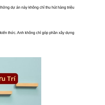
Những dự án này không chỉ thu hút hàng triệu
ẻ kiến thức. Anh không chỉ góp phần xây dựng