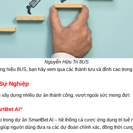
Nguyễn Hữu Trí 8US
ng hiệu 8US, bạn hãy xem qua các thành tựu và đỉnh cao trong
Sự Nghiệp
n xây dựng nhiều dự án thành công, vượt ngoài sức mong đợi:
tBet AI”
p trong dự án SmartBet AI – hệ thống cá cược ứng dụng trí tuệ
để giúp người dùng đưa ra các dự đoán chính xác, đồng thời cu