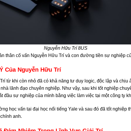
Nguyễn Hữu Trí 8US
a bản thân cố vấn Nguyễn Hữu Trí và con đường tiền sự nghiệp c
 Ý Của Nguyễn Hữu Trí
Trí từ khi còn nhỏ đã có khả năng tư duy logic, độc lập và ch
t nhà lãnh đạo chuyên nghiệp. Như vậy, sau khi tốt nghiệp chuy
t đầu sự nghiệp của mình bằng việc làm việc tại một công ty kh
ờng học vấn tại đại học nổi tiếng Yale và sau đó đã tốt nghiệp t
 chính anh.
 Đảm Nhiệm Trong Lĩnh Vực Giải Trí