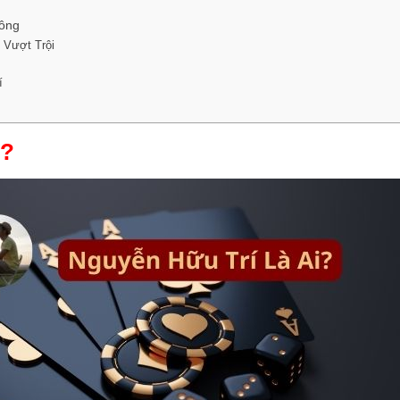
Công
 Vượt Trội
í
i?