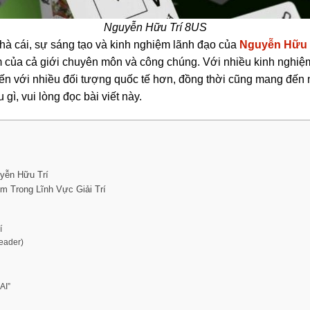
Nguyễn Hữu Trí 8US
nhà cái, sự sáng tạo và kinh nghiệm lãnh đạo của
Nguyễn Hữu 
m của cả giới chuyên môn và công chúng. Với nhiều kinh nghiệm
 với nhiều đối tượng quốc tế hơn, đồng thời cũng mang đến n
gì, vui lòng đọc bài viết này.
yễn Hữu Trí
 Trong Lĩnh Vực Giải Trí
í
eader)
AI”