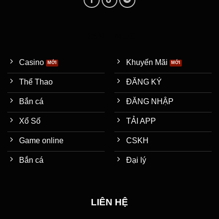
DANH MỤC
Casino
Khuyến Mãi
Thể Thao
ĐĂNG KÝ
Bắn cá
ĐĂNG NHẬP
Xổ Số
TẢI APP
Game online
CSKH
Bắn cá
Đại lý
LIÊN HỆ