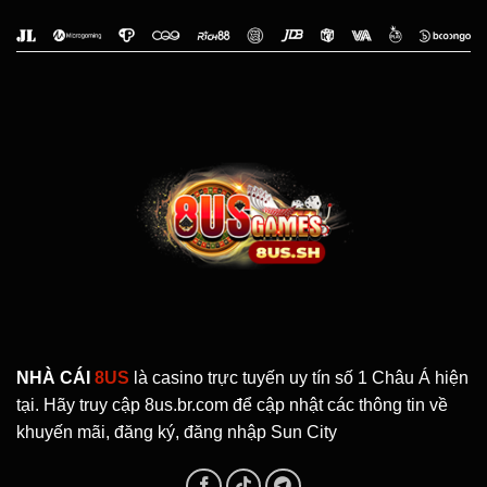
NHÀ CÁI
8US
là casino trực tuyến uy tín số 1 Châu Á hiện
tại. Hãy truy cập 8us.br.com để cập nhật các thông tin về
khuyến mãi, đăng ký, đăng nhập Sun City