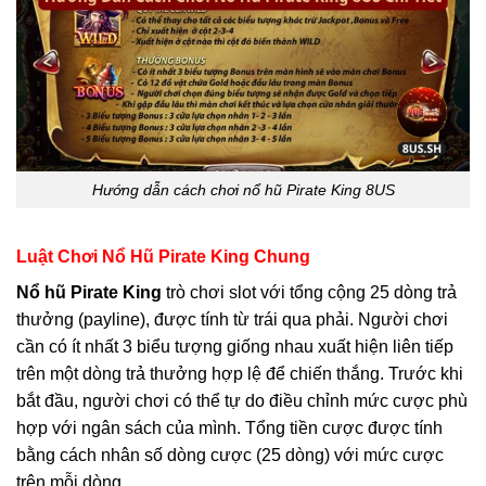
Hướng dẫn cách chơi nổ hũ Pirate King 8US
Luật Chơi Nổ Hũ Pirate King Chung
Nổ hũ Pirate King
trò chơi slot với tổng cộng 25 dòng trả
thưởng (payline), được tính từ trái qua phải. Người chơi
cần có ít nhất 3 biểu tượng giống nhau xuất hiện liên tiếp
trên một dòng trả thưởng hợp lệ để chiến thắng. Trước khi
bắt đầu, người chơi có thể tự do điều chỉnh mức cược phù
hợp với ngân sách của mình. Tổng tiền cược được tính
bằng cách nhân số dòng cược (25 dòng) với mức cược
trên mỗi dòng.