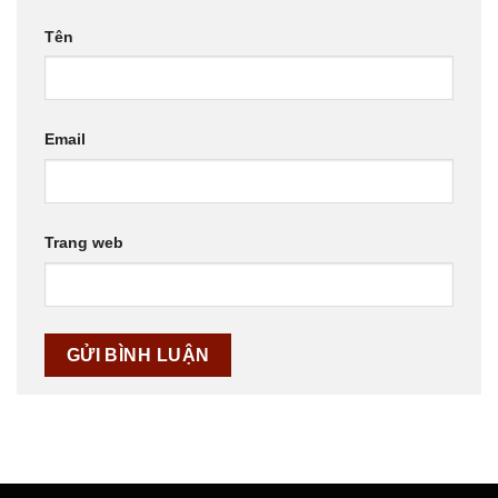
Tên
Email
Trang web