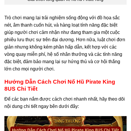
Trò chơi mang lại trải nghiệm sống động với đồ họa sắc
nét, âm thanh cuốn hút, và hàng loạt tính năng đặc biệt
giúp người chơi cảm nhận như đang tham gia một cuộc
phiêu lưu thực sự trên đại dương. Hơn nữa, luật chơi đơn
giản nhưng không kém phần hấp dẫn, kết hợp với các
vòng quay miễn phí, hệ số nhân thưởng và các tính năng
đặc biệt, đảm bảo mang lại sự hứng thú và cơ hội thắng
lớn cho mọi người chơi.
Hướng Dẫn Cách Chơi Nổ Hũ Pirate King
8US Chi Tiết
Để các bạn nắm được cách chơi nhanh nhất, hãy theo dõi
nội dung chi tiết ngay bên dưới đây: