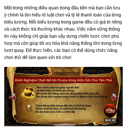
Một trong những điều quan trọng đầu tiên mà bạn cần lưu
ý chính là tìm hiểu rõ luật chơi và tỷ lệ thanh toán của từng
biểu tượng. Mỗi biểu tượng trong game đều có giá trị riêng
và cách thức trả thưởng khác nhau. Việc nắm vững thông
tin này không chỉ giúp bạn xây dựng chiến lược chơi phù
hợp mà còn giúp tối ưu hóa khả năng thắng lớn trong từng
lượt quay. Để thực hiện, các bạn có thể dùng chức năng
chơi thử để làm quen với trò chơi