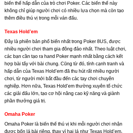
biến thể hấp dẫn của trò chơi Poker. Các biến thể này
không chỉ giúp người chơi có nhiều lựa chọn mà còn tạo
thêm điều thú vị trong mỗi ván đấu.
Texas Hold’em
Đây là phiên bản phổ biến nhất trong Poker 8US, được
nhiều người chơi tham gia đông đảo nhất. Theo luật chơi,
các bạn cần tạo ra hand Poker mạnh nhất bằng cách kết
hợp bài tẩy với bài chung. Cũng từ đó, tính cạnh tranh và
hấp dẫn của Texas Hold’em đã thu hút rất nhiều người
chơi, từ người mới bắt đầu đến các tay chơi chuyên
nghiệp. Hơn nữa, Texas Hold’em thường xuyên tổ chức
các giải đấu lớn, tạo cơ hội nâng cao kỹ năng và giành
phần thưởng giá trị.
Omaha Poker
Omaha Poker là biến thể thú vị khi mỗi người chơi nhận
được bốn lá bài riêng, thay vì hai lá như Texas Hold’em.