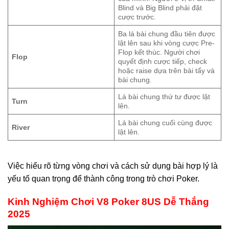
Blind và Big Blind phải đặt
cược trước.
Ba lá bài chung đầu tiên được
lật lên sau khi vòng cược Pre-
Flop kết thúc. Người chơi
Flop
quyết định cược tiếp, check
hoặc raise dựa trên bài tẩy và
bài chung.
Lá bài chung thứ tư được lật
Turn
lên.
Lá bài chung cuối cùng được
River
lật lên.
Việc hiểu rõ từng vòng chơi và cách sử dụng bài hợp lý là
yếu tố quan trọng để thành công trong trò chơi Poker.
Kinh Nghiệm Chơi V8 Poker 8US Dễ Thắng
2025