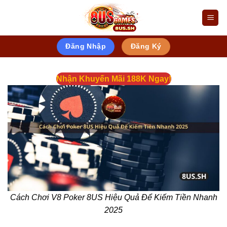
Bỏ
qua
nội
dung
Đăng Nhập
Đăng Ký
Nhận Khuyến Mãi 188K Ngay!
Cách Chơi V8 Poker 8US Hiệu Quả Để Kiếm Tiền Nhanh
2025