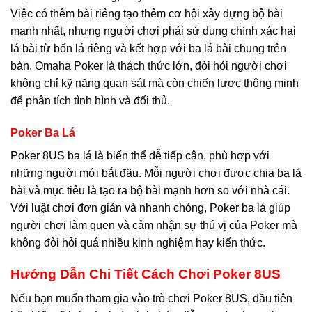
Việc có thêm bài riêng tạo thêm cơ hội xây dựng bộ bài
mạnh nhất, nhưng người chơi phải sử dụng chính xác hai
lá bài từ bốn lá riêng và kết hợp với ba lá bài chung trên
bàn. Omaha Poker là thách thức lớn, đòi hỏi người chơi
không chỉ kỹ năng quan sát mà còn chiến lược thông minh
để phân tích tình hình và đối thủ.
Poker Ba Lá
Poker 8US ba lá là biến thể dễ tiếp cận, phù hợp với
những người mới bắt đầu. Mỗi người chơi được chia ba lá
bài và mục tiêu là tạo ra bộ bài mạnh hơn so với nhà cái.
Với luật chơi đơn giản và nhanh chóng, Poker ba lá giúp
người chơi làm quen và cảm nhận sự thú vị của Poker mà
không đòi hỏi quá nhiều kinh nghiệm hay kiến thức.
Hướng Dẫn Chi Tiết Cách Chơi Poker 8US
Nếu bạn muốn tham gia vào trò chơi Poker 8US, đầu tiên