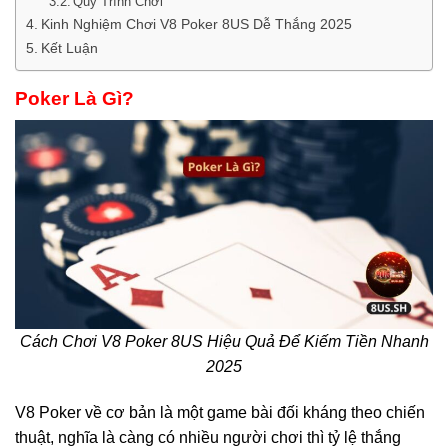
Quy Trình Chơi
Kinh Nghiệm Chơi V8 Poker 8US Dễ Thắng 2025
Kết Luận
Poker Là Gì?
Cách Chơi V8 Poker 8US Hiệu Quả Để Kiếm Tiền Nhanh
2025
V8 Poker về cơ bản là một game bài đối kháng theo chiến
thuật, nghĩa là càng có nhiều người chơi thì tỷ lệ thắng