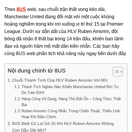
Theo
8US
web, sau chuỗi trận thất vọng kéo dài,
Manchester United đang đối mặt với một cuộc khủng
hoảng nghiêm trọng khi rơi xuống vị trí thứ 15 tại Premier
League. Dưới sự dẫn dắt của HLV Ruben Amorim, đội
bóng đã nhận 8 thất bại trong 14 trận đấu, khiến ban lãnh
đạo và người hâm mộ mất dần kiên nhẫn. Các bạn hãy
cùng 8US web phân tích khả năng này ngay bên dưới đây
Nội dung chính từ 8US
Chuỗi Thành Tính Của HLV Ruben Amorim Với MU
Thành Tích Nghèo Nàn Khiến Manchester United Rơi Tự
Do Trên BXH
Hàng Công Vô Dụng, Hàng Thủ Bất Ổn – Công Thức Thất
Bại
Ruben Amorim Cứng Nhắc Trong Chiến Thuật, Thiếu Linh
Hoạt Khi Điều Chỉnh
8US Web Có Lợi Ích Gì Khi HLV Ruben Amorim Không
Còn Dẫn Dắt MU?