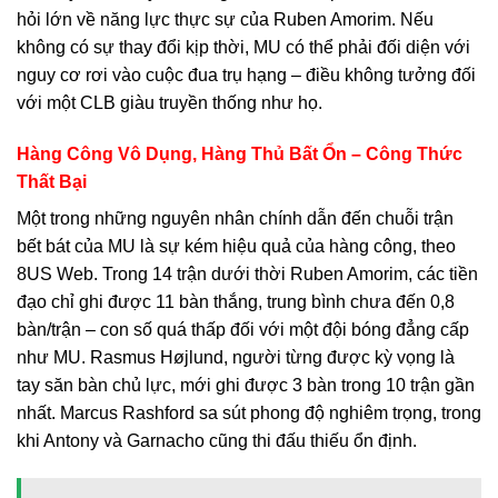
hỏi lớn về năng lực thực sự của Ruben Amorim. Nếu
không có sự thay đổi kịp thời, MU có thể phải đối diện với
nguy cơ rơi vào cuộc đua trụ hạng – điều không tưởng đối
với một CLB giàu truyền thống như họ.
Hàng Công Vô Dụng, Hàng Thủ Bất Ổn – Công Thức
Thất Bại
Một trong những nguyên nhân chính dẫn đến chuỗi trận
bết bát của MU là sự kém hiệu quả của hàng công, theo
8US Web. Trong 14 trận dưới thời Ruben Amorim, các tiền
đạo chỉ ghi được 11 bàn thắng, trung bình chưa đến 0,8
bàn/trận – con số quá thấp đối với một đội bóng đẳng cấp
như MU. Rasmus Højlund, người từng được kỳ vọng là
tay săn bàn chủ lực, mới ghi được 3 bàn trong 10 trận gần
nhất. Marcus Rashford sa sút phong độ nghiêm trọng, trong
khi Antony và Garnacho cũng thi đấu thiếu ổn định.