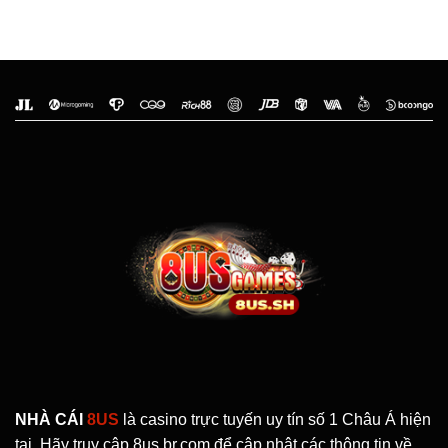
NHÀ CÁI
8US
là casino trực tuyến uy tín số 1 Châu Á hiện
tại. Hãy truy cập 8us.br.com để cập nhật các thông tin về