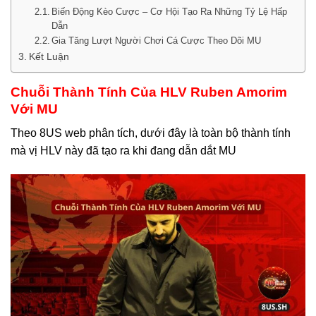
Biến Động Kèo Cược – Cơ Hội Tạo Ra Những Tỷ Lệ Hấp
Dẫn
Gia Tăng Lượt Người Chơi Cá Cược Theo Dõi MU
Kết Luận
Chuỗi Thành Tính Của HLV Ruben Amorim
Với MU
Theo 8US web phân tích, dưới đây là toàn bộ thành tính
mà vị HLV này đã tạo ra khi đang dẫn dắt MU