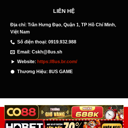
LIÊN HỆ
Địa chỉ: Trần Hưng Đạo, Quận 1, TP Hồ Chí Minh,
Việt Nam
Số điện thoại: 0919.932.988
Email:
Cskh@8us.sh
Website:
https://8us.br.com/
Thương Hiệu: 8US GAME
ĐIỀU KHOẢN DỊCH VỤ
ĐIỀU KIỆN MIỄN TRỪ TRÁCH NHIỆM
GIẤY PHÉP HOẠT ĐỘNG
CHÍNH SÁCH BẢO MẬT
Bản quyền thuộc về 8US