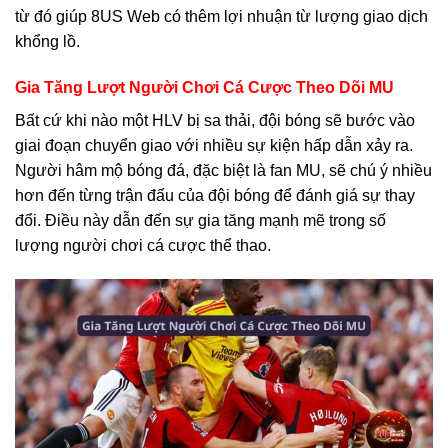
từ đó giúp 8US Web có thêm lợi nhuận từ lượng giao dịch
khổng lồ.
Gia Tăng Lượt Người Chơi Cá Cược Theo Dõi MU
Bất cứ khi nào một HLV bị sa thải, đội bóng sẽ bước vào
giai đoạn chuyển giao với nhiều sự kiện hấp dẫn xảy ra.
Người hâm mộ bóng đá, đặc biệt là fan MU, sẽ chú ý nhiều
hơn đến từng trận đấu của đội bóng để đánh giá sự thay
đổi. Điều này dẫn đến sự gia tăng mạnh mẽ trong số
lượng người chơi cá cược thể thao.