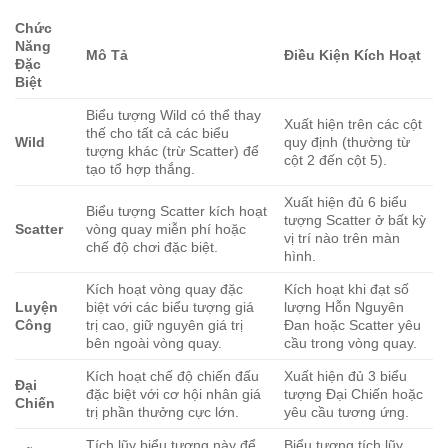
Chức
Năng
Mô Tả
Điều Kiện Kích Hoạt
Đặc
Biệt
Biểu tượng Wild có thể thay
Xuất hiện trên các cột
thế cho tất cả các biểu
Wild
quy định (thường từ
tượng khác (trừ Scatter) để
cột 2 đến cột 5).
tạo tổ hợp thắng.
Xuất hiện đủ 6 biểu
Biểu tượng Scatter kích hoạt
tượng Scatter ở bất kỳ
Scatter
vòng quay miễn phí hoặc
vị trí nào trên màn
chế độ chơi đặc biệt.
hình.
Kích hoạt vòng quay đặc
Kích hoạt khi đạt số
Luyện
biệt với các biểu tượng giá
lượng Hỗn Nguyên
Công
trị cao, giữ nguyên giá trị
Đan hoặc Scatter yêu
bên ngoài vòng quay.
cầu trong vòng quay.
Kích hoạt chế độ chiến đấu
Xuất hiện đủ 3 biểu
Đại
đặc biệt với cơ hội nhân giá
tượng Đại Chiến hoặc
Chiến
trị phần thưởng cực lớn.
yêu cầu tương ứng.
Tích lũy biểu tượng này để
Biểu tượng tích lũy