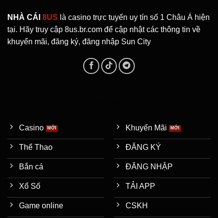
NHÀ CÁI
8US
là casino trực tuyến uy tín số 1 Châu Á hiện
tại. Hãy truy cập 8us.br.com để cập nhật các thông tin về
khuyến mãi, đăng ký, đăng nhập Sun City
DANH MỤC
Casino
Khuyến Mãi
Thể Thao
ĐĂNG KÝ
Bắn cá
ĐĂNG NHẬP
Xổ Số
TẢI APP
Game online
CSKH