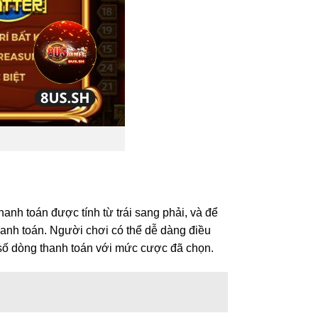
hanh toán được tính từ trái sang phải, và để
thanh toán. Người chơi có thể dễ dàng điều
số dòng thanh toán với mức cược đã chọn.