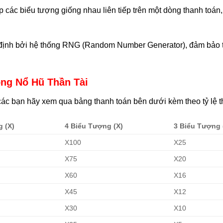
 các biểu tượng giống nhau liên tiếp trên một dòng thanh toán
ết định bởi hệ thống RNG (Random Number Generator), đảm bảo 
ng Nổ Hũ Thần Tài
 các bạn hãy xem qua bảng thanh toán bên dưới kèm theo tỷ lệ t
 (X)
4 Biểu Tượng (X)
3 Biểu Tượng 
X100
X25
X75
X20
X60
X16
X45
X12
X30
X10