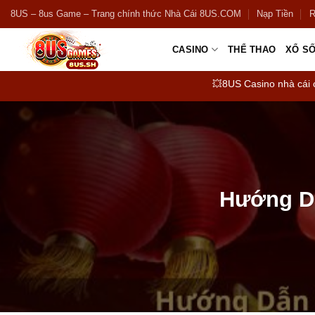
Bỏ
8US – 8us Game – Trang chính thức Nhà Cái 8US.COM
Nạp Tiền
R
qua
nội
CASINO
THỂ THAO
XỔ S
dung
💥8US Casino nhà cái cá cược uy tín h
Hướng Dẫ