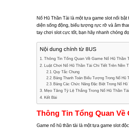
Nổ Hũ Thần Tài là một tựa game slot nổi bật 
diện sống động, biểu tượng rực rỡ và âm tha
tay chơi slot cực tốt, bạn hãy nhanh chóng đ
Nội dung chính từ 8US
Thông Tin Tổng Quan Về Game Nổ Hũ Thần 
Luật Chơi Nổ Hũ Thần Tài Chi Tiết Trên Nền 
Quy Tắc Chung
Bảng Thanh Toán Biểu Tượng Trong Nổ Hũ T
Bảng Các Chức Năng Đặc Biệt Trong Nổ Hũ 
Mẹo Tăng Tỷ Lệ Thắng Trong Nổ Hũ Thần Tài 
Kết Bài
Thông Tin Tổng Quan Về 
Game nổ hũ thần tài là một tựa game slot độc