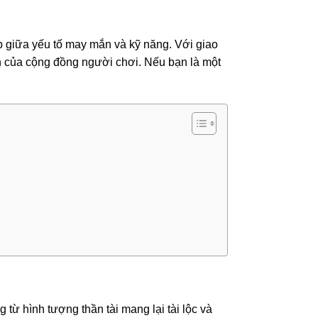
ợp giữa yếu tố may mắn và kỹ năng. Với giao
h của cộng đồng người chơi. Nếu bạn là một
từ hình tượng thần tài mang lại tài lộc và