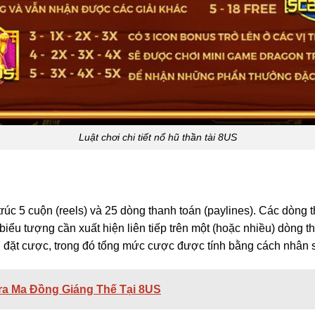
Luật chơi chi tiết nổ hũ thần tài 8US
 trúc 5 cuộn (reels) và 25 dòng thanh toán (paylines). Các dòng t
 biểu tượng cần xuất hiện liên tiếp trên một (hoặc nhiều) dòng 
n đặt cược, trong đó tổng mức cược được tính bằng cách nhân 
a Ma Đồng Giáng Thế Tại 8US