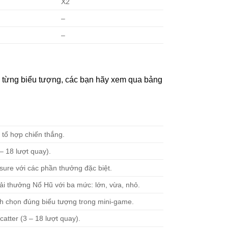
X2
–
–
ủa từng biểu tượng, các bạn hãy xem qua bảng
 tổ hợp chiến thắng.
– 18 lượt quay).
sure với các phần thưởng đặc biệt.
iải thưởng Nổ Hũ với ba mức: lớn, vừa, nhỏ.
h chọn đúng biểu tượng trong mini-game.
atter (3 – 18 lượt quay).